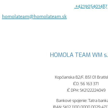
+421905401487
homolateam@homolateam.sk
HOMOLA TEAM WM s. r
Kopčianska 82/F, 851 01 Bratis
IČO: 56 163 371
IČ DPH: SK2122224049
Bankové spojenie: Tatra banka,
IBAN: SK12 1100 0000 0029 47