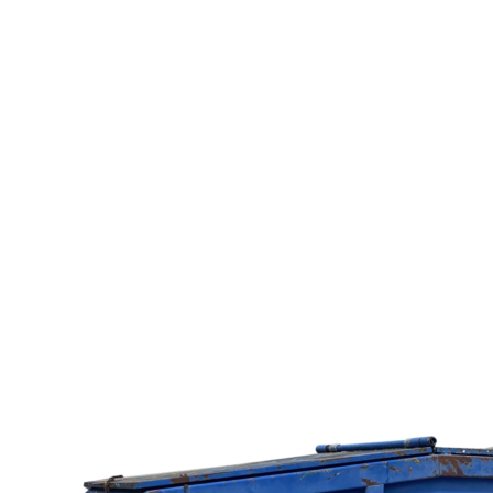
UZATVORENÝ KONTAJNER 