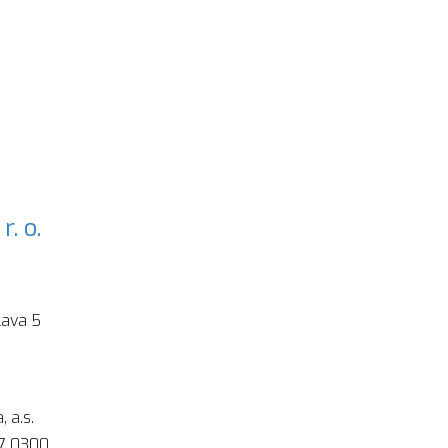
. o.
lava 5
 a.s.
17 0300