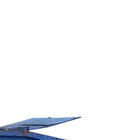
S MOŽNOSŤOU UZAMYKANI